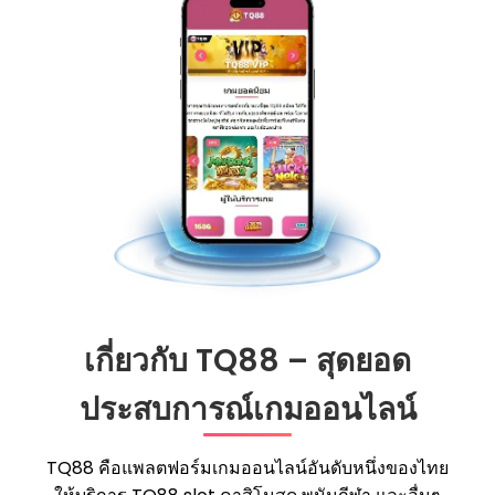
หวย
บล็อก
เกมมือถือสนุกๆ
เกม
เกมสล็อตที่ดีที่สุดของ tq888 เครดิตฟรี สำหรับผู้เล่นไทย
ในปีนี้
บาคาร่า tq888 สล็อต: เกมที่ช่วยให้คุณก้าวจากผู้เริ่มต้น
ไปสู่ผู้เชี่ยวชาญ
การเดิมพันลอตเตอรี่แบบชุดกับ TQ88 Support – วิธีการ
สร้างชุดตัวเลขเพื่อให้ชนะได้ง่ายขึ้น