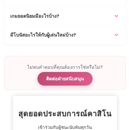
ข้อมูล บริษัท
Links
คาสิโนสด
สล็อต
กีฬา
ยิงปลา
หวย
บล็อก
โปรโมชั่น