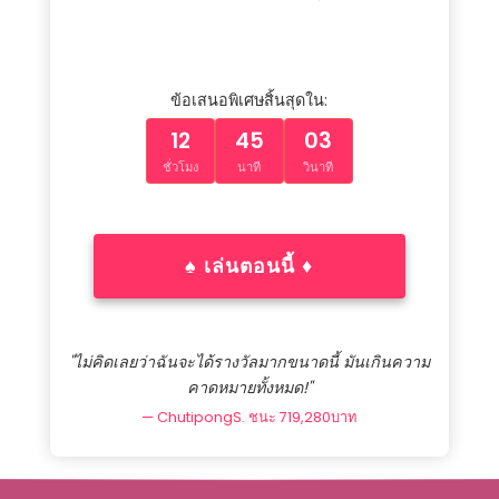
แผนผังเว็บไซต์
ติดต่อตอนนี้
ติดต่อเราอย่างรวดเร็วผ่านช่องทางต่อไปนี้
โทรสายด่วนบริการ
เข้าร่วมเป็นเพื่อนในไลน์
ทิ้งข้อมูลการติดต่อของคุณไว้
ตามเรามา